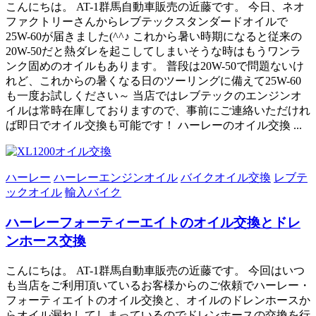
こんにちは。 AT-1群馬自動車販売の近藤です。 今日、ネオ
ファクトリーさんからレブテックスタンダードオイルで
25W-60が届きました(^^♪ これから暑い時期になると従来の
20W-50だと熱ダレを起こしてしまいそうな時はもうワンラ
ンク固めのオイルもあります。 普段は20W-50で問題ないけ
れど、これからの暑くなる日のツーリングに備えて25W-60
も一度お試しください～ 当店ではレブテックのエンジンオ
イルは常時在庫しておりますので、事前にご連絡いただけれ
ば即日でオイル交換も可能です！ ハーレーのオイル交換 ...
ハーレー
ハーレーエンジンオイル
バイクオイル交換
レブテ
ックオイル
輸入バイク
ハーレーフォーティーエイトのオイル交換とドレ
ンホース交換
こんにちは。 AT-1群馬自動車販売の近藤です。 今回はいつ
も当店をご利用頂いているお客様からのご依頼でハーレー・
フォーティエイトのオイル交換と、オイルのドレンホースか
らオイル漏れしてしまっているのでドレンホースの交換を行