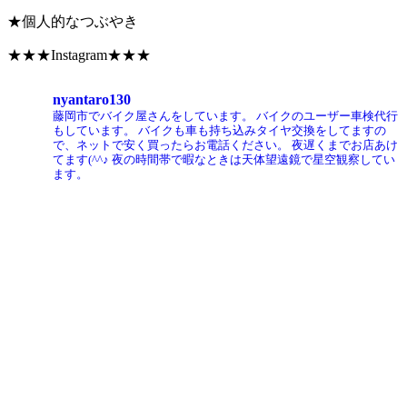
★個人的なつぶやき
★★★Instagram★★★
nyantaro130
藤岡市でバイク屋さんをしています。
バイクのユーザー車検代行
もしています。
バイクも車も持ち込みタイヤ交換をしてますの
で、ネットで安く買ったらお電話ください。
夜遅くまでお店あけ
てます(^^♪
夜の時間帯で暇なときは天体望遠鏡で星空観察してい
ます。