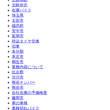
北軽井沢
在庫バイク
埼玉県
太田市
嬬恋村
安中市
富岡市
持込タイヤ交換
旧車
未分類
本庄市
桐生市
業務内容について
比企郡
渋川市
熊谷ナンバー
熊谷市
自社在庫の予備検査
藤岡市
車の車検
車検切れバイク