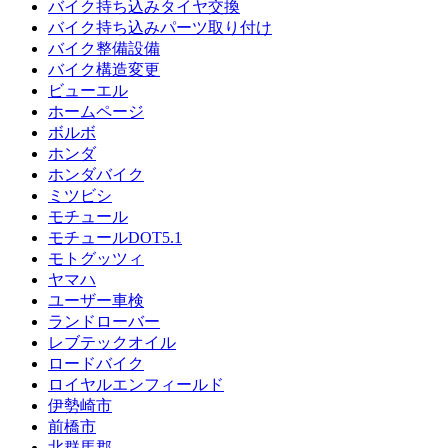
バイク持ち込みタイヤ交換
バイク持ち込みパーツ取り付け
バイク整備設備
バイク構造変更
ビューエル
ホームページ
ボルボ
ホンダ
ホンダバイク
ミツビシ
モチュール
モチュールDOT5.1
モトグッツィ
ヤマハ
ユーザー車検
ランドローバー
レブテックオイル
ロードバイク
ロイヤルエンフィールド
伊勢崎市
前橋市
北群馬郡