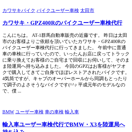
カワサキバイク
バイクユーザー車検
太田市
カワサキ・GPZ400Rのバイクユーザー車検代行
こんにちは。 AT-1群馬自動車販売の近藤です。 昨日は太田
市のお客様よりご依頼を頂いていたカワサキ・GPZ400Rの
バイクユーザー車検代行に行ってきました。 午前中に普通
車の車検に行っていたので、いったんお店に戻ってトラック
に乗り換えてお客様のご自宅まで回収にお伺いして、そのま
ま陸運局へ持ち込みました。 今回のGPZはお客様がヤフオ
クで購入してきてご自身でほぼレストアされたバイクです。
4気筒ですが、キャブのオーバーホールから同調もとったり
で調子のよさそうなバイクです(^^♪ 平成元年のモデルなの
で、僕 ...
BMW
ユーザー車検
車の車検
輸入車
輸入車ユーザー車検代行でBMW・X3を陸運局へ