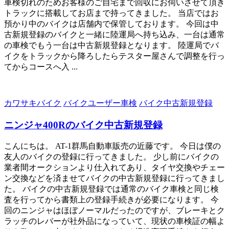
車検切れのためお客様のご自宅まで回収にお伺いさせて頂き
トラックに搭載してお店まで持ってきました。 当店ではお
預かり中のバイクは店舗内で保管しております。 今回は中
古新規登録のバイクと一緒に陸運局へ持ち込み、一台は通常
の車検でもう一台は中古新規登録となります。 陸運局でバ
イクをトラックから降ろしたらテスター屋さんで調整を行っ
てからコースへ入 ...
カワサキバイク
バイクユーザー車検
バイク中古新規登録
ニンジャ400Rのバイク中古新規登録
こんにちは。 AT-1群馬自動車販売の近藤です。 今日は僕の
友人のバイクの登録に行ってきました。 少し前にバイクの
業者間オークションより仕入れてあり、タイヤ交換やチェー
ン交換などを済ませてバイクの中古新規登録に行ってきまし
た。 バイクの中古新規登録では通常のバイク車検と同じ検
査を行ってから書類上の登録手続きが必要になります。 今
回のニンジャはほぼノーマルだったのですが、ブレーキとク
ラッチのレバーが社外品になっていて、現状の車検証の幅よ