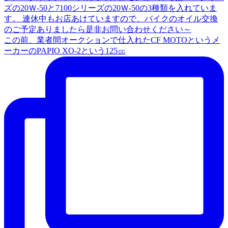
この前、業者間オークションで仕入れたCF MOTOというメ
ーカーのPAPIO XO-2という125㏄