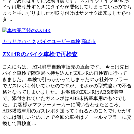
イヤであればすぐに交換可能です。 スカイウェイブ400のタ
イヤは取り外すときにタイヤが硬化してしまっていたのでち
ょっと手こずりましたが取り付けはサクサク出来ました(^^♪
タ ...
カワサキバイク
バイクユーザー車検
高崎市
ZX14Rのバイク車検で再検査
こんにちは。 AT-1群馬自動車販売の近藤です。 今日は先日
バイク車検で陸運局へ持ち込んだZX14Rの再検査に行って
きました。 車検で引っかかってしまったのが社外マフラー
でガスレポも付いていたのですが、まさかの型式違いで不合
格となってしまいました。 お客様のZX14RはABS装着車
で、添付されていたガスレポはABS未搭載車用のものでし
た。 お客様がマフラーメーカーに問い合わせたところ、
ABS搭載車用のガスレポを送ってくれるとのことでしたがす
ぐには難しいとのことで今回の車検はノーマルマフラーに交
換して再検査 ...