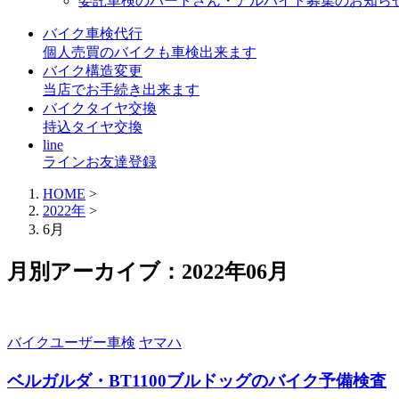
委託車検のパートさん・アルバイト募集のお知ら
バイク車検代行
個人売買のバイクも車検出来ます
バイク構造変更
当店でお手続き出来ます
バイクタイヤ交換
持込タイヤ交換
line
ラインお友達登録
HOME
>
2022年
>
6月
月別アーカイブ：2022年06月
バイクユーザー車検
ヤマハ
ベルガルダ・BT1100ブルドッグのバイク予備検査