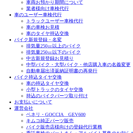
車両お預かり期間について
業者様向け車検代行
車のユーザー車検代行
トラックユーザー車検代行
車の車検お見積
車のタイヤ持込交換
バイク新規登録・名変
排気量250㏄以上のバイク
排気量250㏄以下のバイク
中古新規登録お見積り
中型バイク・大型バイク・他店購入車の名義変更
自動車届出済返納証明書の再発行
バイク持込タイヤ交換
車の持込タイヤ交換
小型トラックのタイヤ交換
持込のバイクパーツ取り付け
お支払いについて
運営会社
ベネリ・GOCCIA GEV600
キムコ純正パーツ販売
バイク販売店様向けの登録代行業務