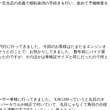
一旦当店の名義で移転抹消の手続きを行い、改めて予備検査を
車検代行に行ってきました。 今回のお客様はたまたまエンジンオ
うとのことで、お預かりしてきました。 数年前にバイク屋
ったのですが、そのほかは車検証サイズと同じだったので何と
ーザー車検に行ってきました。 XJR1200っていうと丸目のネ
ッパーカウルが純正で付いていて、丸目じゃなくて角目の仕様
腕の方ですΣ（・□・；） 色々とメン ...