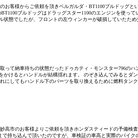
近所のお客様からご依頼を頂きベルガルダ・BT1100ブルドッグ
BT1100ブルドッグはドラッグスター1100のエンジンを使って
マル状態でしたが、フロントの左ウィンカーが破損していたため交
検を取って納車待ちの状態だったドゥカティ・モンスター796
をかけるとハンドルが結構揺れます。 のぞき込んでみるとダ
れにしてもハンドル下のパーツを取り換えるために燃料タンクを
新潟県妙高市のお客様よりご依頼を頂きホンダスティードの予備検
まで持ち込んで頂いたのですが、車検証の車高と実際のバイク