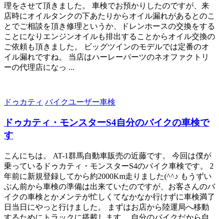
理をさせて頂きました。 車検でお預かりしたのですが、来
店時にオイルタンクの下あたりからオイル漏れがあるとのこ
とでご相談を頂き修理というか、ドレンホースの交換をする
ことになりエンジンオイルも排出することからオイル交換の
ご依頼も頂きました。 ビッグツインのモデルでは定番のオ
イル漏れですね。 当店はハーレーパーツのネオファクトリ
ーの代理店になっ ...
ドゥカティ
バイクユーザー車検
ドゥカティ・モンスターS4自分のバイクの車検で
す
こんにちは。 AT-1群馬自動車販売の近藤です。 今回は僕が
乗っているドゥカティ・モンスターS4のバイク車検です。 2
年前に新規登録してから約2000Km走りました(^^♪ もうずい
ぶん前から車検の準備は出来ていたのですが、お客さんのバ
イクの車検とかメンテが忙しくてなかなか行けずに車検満了
日当日にやっと行けました。 まずはお店から陸運局へ移動
するためにトラックに搭載します。 自分のバイクだから自