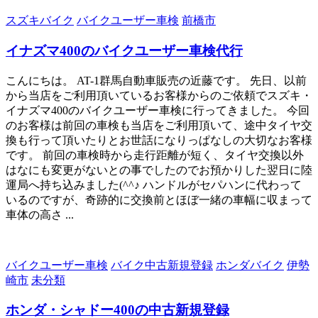
スズキバイク
バイクユーザー車検
前橋市
イナズマ400のバイクユーザー車検代行
こんにちは。 AT-1群馬自動車販売の近藤です。 先日、以前
から当店をご利用頂いているお客様からのご依頼でスズキ・
イナズマ400のバイクユーザー車検に行ってきました。 今回
のお客様は前回の車検も当店をご利用頂いて、途中タイヤ交
換も行って頂いたりとお世話になりっぱなしの大切なお客様
です。 前回の車検時から走行距離が短く、タイヤ交換以外
はなにも変更がないとの事でしたのでお預かりした翌日に陸
運局へ持ち込みました(^^♪ ハンドルがセパハンに代わって
いるのですが、奇跡的に交換前とほぼ一緒の車幅に収まって
車体の高さ ...
バイクユーザー車検
バイク中古新規登録
ホンダバイク
伊勢
崎市
未分類
ホンダ・シャドー400の中古新規登録