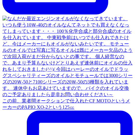
この前、業者間オークションで仕入れたCF MOTOというメ
ーカーのPAPIO XO-2という125㏄