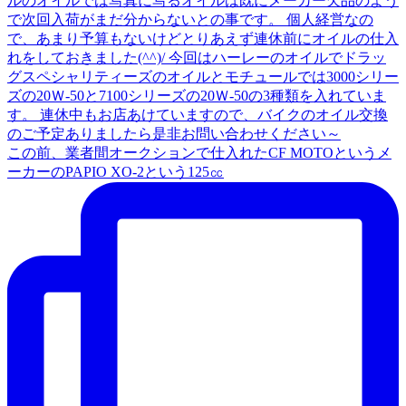
この前、業者間オークションで仕入れたCF MOTOというメ
ーカーのPAPIO XO-2という125㏄