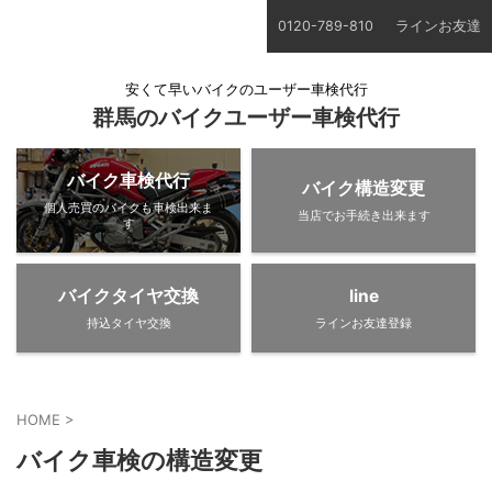
0120-789-810
ラインお友達
安くて早いバイクのユーザー車検代行
群馬のバイクユーザー車検代行
バイク車検代行
バイク構造変更
個人売買のバイクも車検出来ま
当店でお手続き出来ます
す
バイクタイヤ交換
line
持込タイヤ交換
ラインお友達登録
HOME
>
バイク車検の構造変更