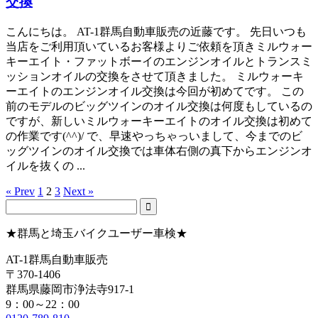
交換
こんにちは。 AT-1群馬自動車販売の近藤です。 先日いつも
当店をご利用頂いているお客様よりご依頼を頂きミルウォー
キーエイト・ファットボーイのエンジンオイルとトランスミ
ッションオイルの交換をさせて頂きました。 ミルウォーキ
ーエイトのエンジンオイル交換は今回が初めてです。 この
前のモデルのビッグツインのオイル交換は何度もしているの
ですが、新しいミルウォーキーエイトのオイル交換は初めて
の作業です(^^)/ で、早速やっちゃっいまして、今までのビ
ッグツインのオイル交換では車体右側の真下からエンジンオ
イルを抜くの ...
« Prev
1
2
3
Next »
★群馬と埼玉バイクユーザー車検★
AT-1群馬自動車販売
〒370-1406
群馬県藤岡市浄法寺917-1
9：00～22：00