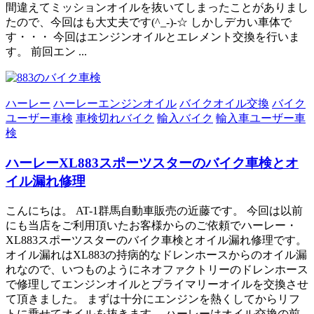
間違えてミッションオイルを抜いてしまったことがありまし
たので、今回はも大丈夫です(^_-)-☆ しかしデカい車体で
す・・・ 今回はエンジンオイルとエレメント交換を行いま
す。 前回エン ...
ハーレー
ハーレーエンジンオイル
バイクオイル交換
バイク
ユーザー車検
車検切れバイク
輸入バイク
輸入車ユーザー車
検
ハーレーXL883スポーツスターのバイク車検とオ
イル漏れ修理
こんにちは。 AT-1群馬自動車販売の近藤です。 今回は以前
にも当店をご利用頂いたお客様からのご依頼でハーレー・
XL883スポーツスターのバイク車検とオイル漏れ修理です。
オイル漏れはXL883の持病的なドレンホースからのオイル漏
れなので、いつものようにネオファクトリーのドレンホース
で修理してエンジンオイルとプライマリーオイルを交換させ
て頂きました。 まずは十分にエンジンを熱くしてからリフ
トに乗せてオイルを抜きます。 ハーレーはオイル交換の前