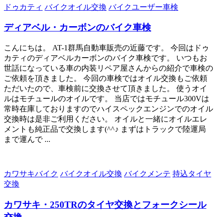
ドゥカティ
バイクオイル交換
バイクユーザー車検
ディアベル・カーボンのバイク車検
こんにちは。 AT-1群馬自動車販売の近藤です。 今回はドゥ
カティのディアベルカーボンのバイク車検です。 いつもお
世話になっている車の内装リペア屋さんからの紹介で車検の
ご依頼を頂きました。 今回の車検ではオイル交換もご依頼
ただいたので、車検前に交換させて頂きました。 使うオイ
ルはモチュールのオイルです。 当店ではモチュール300Vは
常時在庫しておりますのでハイスペックエンジンでのオイル
交換時は是非ご利用ください。 オイルと一緒にオイルエレ
メントも純正品で交換します(^^♪ まずはトラックで陸運局
まで運んで ...
カワサキバイク
バイクオイル交換
バイクメンテ
持込タイヤ
交換
カワサキ・250TRのタイヤ交換とフォークシール