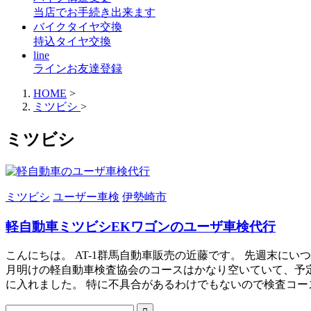
当店でお手続き出来ます
バイクタイヤ交換
持込タイヤ交換
line
ラインお友達登録
HOME
>
ミツビシ
>
ミツビシ
ミツビシ
ユーザー車検
伊勢崎市
軽自動車ミツビシEKワゴンのユーザ車検代行
こんにちは。 AT-1群馬自動車販売の近藤です。 先週末に
月明けの軽自動車検査協会のコースはかなり空いていて、予
に入れました。 特に不具合があるわけでもないので検査コースも