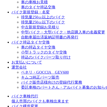
車の車検お見積
車のタイヤ持込交換
バイク新規登録・名変
排気量250㏄以上のバイク
排気量250㏄以下のバイク
中古新規登録お見積り
中型バイク・大型バイク・他店購入車の名義変更
自動車届出済返納証明書の再発行
バイク持込タイヤ交換
車の持込タイヤ交換
小型トラックのタイヤ交換
持込のバイクパーツ取り付け
お支払いについて
運営会社
ベネリ・GOCCIA GEV600
キムコ純正パーツ販売
バイク販売店様向けの登録代行業務
委託車検のパートさん・アルバイト募集のお知ら
バイク車検代行
個人売買のバイクも車検出来ます
バイク構造変更