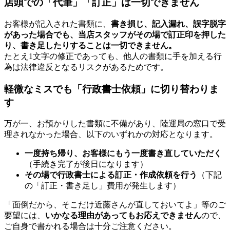
店頭での「代筆」「訂正」は一切できません
お客様が記入された書類に、
書き損じ、記入漏れ、誤字脱字
があった場合でも、当店スタッフがその場で訂正印を押した
り、書き足したりすることは一切できません。
たとえ1文字の修正であっても、他人の書類に手を加える行
為は法律違反となるリスクがあるためです。
軽微なミスでも「行政書士依頼」に切り替わりま
す
万が一、お預かりした書類に不備があり、陸運局の窓口で受
理されなかった場合、以下のいずれかの対応となります。
一度持ち帰り、お客様にもう一度書き直していただく
（手続き完了が後日になります）
その場で行政書士による訂正・作成依頼を行う
（下記
の「訂正・書き足し」費用が発生します）
「面倒だから、そこだけ近藤さんが直しておいてよ」等のご
要望には、
いかなる理由があってもお応えできません
ので、
ご自身で書かれる場合は十分ご注意ください。