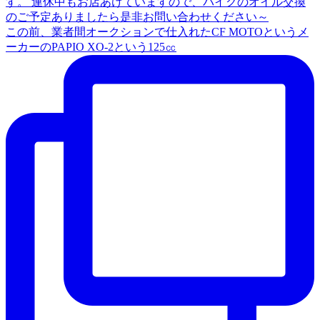
この前、業者間オークションで仕入れたCF MOTOというメ
ーカーのPAPIO XO-2という125㏄