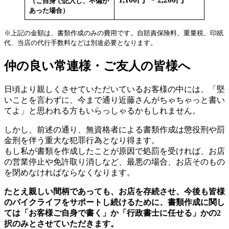
（ご自身で記入し、不備が
あった場合）
※上記の金額は、書類作成のみの費用です。自賠責保険料、重量税、印紙
代、当店の代行手数料などは別途必要となります。
仲の良い常連様・ご友人の皆様へ
日頃より親しくさせていただいているお客様の中には、「堅
いことを言わずに、今まで通り近藤さんがちゃちゃっと書い
てよ」と思われる方もいらっしゃるかもしれません。
しかし、前述の通り、無資格者による書類作成は懲役刑や罰
金刑を伴う重大な犯罪行為となり得ます。
もし私が書類を作成したことが原因で処罰を受ければ、お店
の営業停止や免許取り消しなど、最悪の場合、お店そのもの
を閉めなければならなくなります。
たとえ親しい間柄であっても、お店を存続させ、今後も皆様
のバイクライフをサポートし続けるために、書類作成に関し
ては「お客様ご自身で書く」か「行政書士に任せる」かの2
択のみとさせていただきます。