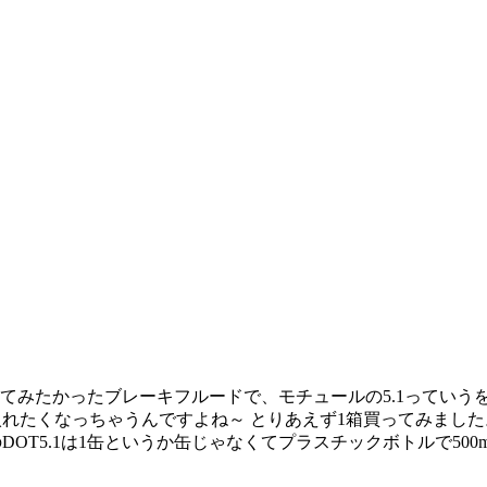
ってみたかったブレーキフルードで、モチュールの5.1っていう
入れたくなっちゃうんですよね～ とりあえず1箱買ってみまし
T5.1は1缶というか缶じゃなくてプラスチックボトルで500ml入