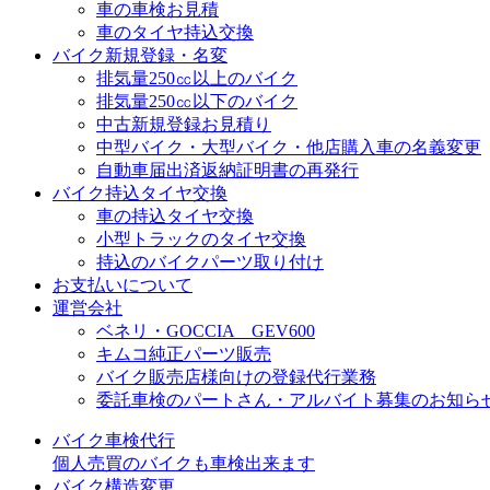
車の車検お見積
車のタイヤ持込交換
バイク新規登録・名変
排気量250㏄以上のバイク
排気量250㏄以下のバイク
中古新規登録お見積り
中型バイク・大型バイク・他店購入車の名義変更
自動車届出済返納証明書の再発行
バイク持込タイヤ交換
車の持込タイヤ交換
小型トラックのタイヤ交換
持込のバイクパーツ取り付け
お支払いについて
運営会社
ベネリ・GOCCIA GEV600
キムコ純正パーツ販売
バイク販売店様向けの登録代行業務
委託車検のパートさん・アルバイト募集のお知ら
バイク車検代行
個人売買のバイクも車検出来ます
バイク構造変更