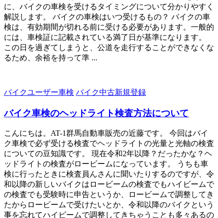
に、バイクの車検を受けるタイミングについて分かりやすく
解説します。 バイクの車検はいつ受けるもの？ バイクの車
検は、有効期間が切れる前に受ける必要があります。一般的
には、車検証に記載されている満了日が基準になります。
この日を過ぎてしまうと、公道を走行することができなくな
るため、余裕を持って準 ...
バイクユーザー車検
バイク中古新規登録
バイク車検のヘッドライト検査方法について
こんにちは。AT-1群馬自動車販売の近藤です。 今回はバイ
ク車検で必ず受ける検査でヘッドライトの光量と光軸の検査
についての豆知識です。 現在令和2年以降？だったかな？ヘ
ッドライトの検査がロービームになっています。 うちも車
検に行ったときに検査員んさんに聞いたりするのですが、令
和以降の新しいバイクはロービームの検査でもハイビームで
の検査でも受験時に申告というか、ロービームで調整してき
たからロービームで受けたいとか、令和以降のバイクという
事を忘れてハイビームで調整してきちゃうことも多々あるの