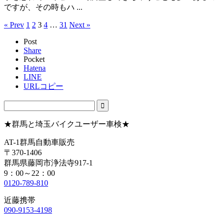
ですが、その時もハ ...
« Prev
1
2
3
4
…
31
Next »
Post
Share
Pocket
Hatena
LINE
URLコピー
★群馬と埼玉バイクユーザー車検★
AT-1群馬自動車販売
〒370-1406
群馬県藤岡市浄法寺917-1
9：00～22：00
0120-789-810
近藤携帯
090-9153-4198