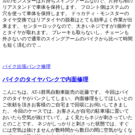
ルのモンスターは片持ちスイングアームなので、片持ち用の
リアスタンドで車体を保持します。 フロント側はステムの
穴を使って車体を保持します。 ドゥカティ・モンスターの
タイヤ交換ではリアタイヤの脱着はとても効率よく作業が出
来ます。 センターロックなので、大きいネジですが1個外す
とタイヤが取れます。 ブレーキも取らないし、チェーンも
外さないので通常のスイングアームのバイクから比べて時間
も短く済むので ...
バイク出張パンク修理
バイクのタイヤパンクで内面修理
こんにちは。AT-1群馬自動車販売の近藤です。 今回はバイ
クのタイヤがパンクしてしまい、内面修理をしてほしいとの
ご依頼を頂きお客様のご自宅まで回収にお伺いしてきまし
た。 今回のケースでは、お客さんが自宅の駐車場に置いて
おいたら空気が抜けていて、よく見たらネジが刺さっていた
とのことです。 ネジがしっかりと刺さった状態では、すぐ
には空気は抜けませんが数時間から数日の間に空気がなくな