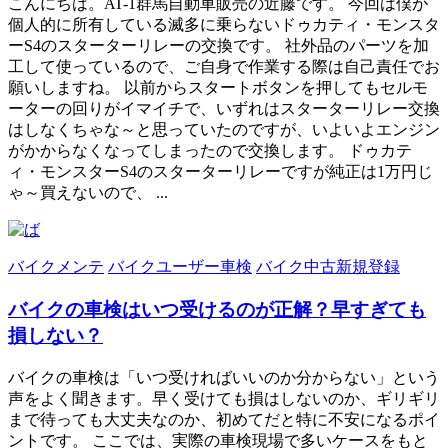
こんにちは。AT-1群馬自動車販売の近藤です。 今回は僕が
個人的に所有している滅多に乗らないドゥカティ・モンスタ
ーS4のスターターリレーの交換です。 社外品のパーツを加
工して使っているので、ご自身で作業する際は自己責任でお
願いしますね。 以前からスタートボタンを押してもセルモ
ーターの回りがイマイチで、いずれはスターターリレー交換
はしなくちゃな～と思っていたのですが、いよいよエンジン
がかからなくなってしまったので交換します。 ドゥカテ
ィ・モンスターS4のスターターリレーですが純正は1万円じ
ゃ～買えないので、 ...
バイクメンテ
バイクユーザー車検
バイク中古新規登録
バイクの車検はいつ受けるのが正解？早すぎても
損しない？
バイクの車検は「いつ受ければいいのか分からない」という
声をよく聞きます。早く受けても損はしないのか、ギリギリ
まで待っても大丈夫なのか、初めてだと特に不安になるポイ
ントです。 ここでは、実際の車検現場で多いケースをもと