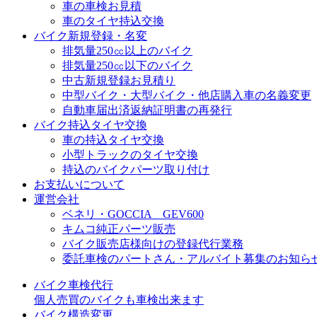
車の車検お見積
車のタイヤ持込交換
バイク新規登録・名変
排気量250㏄以上のバイク
排気量250㏄以下のバイク
中古新規登録お見積り
中型バイク・大型バイク・他店購入車の名義変更
自動車届出済返納証明書の再発行
バイク持込タイヤ交換
車の持込タイヤ交換
小型トラックのタイヤ交換
持込のバイクパーツ取り付け
お支払いについて
運営会社
ベネリ・GOCCIA GEV600
キムコ純正パーツ販売
バイク販売店様向けの登録代行業務
委託車検のパートさん・アルバイト募集のお知ら
バイク車検代行
個人売買のバイクも車検出来ます
バイク構造変更