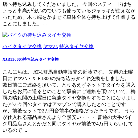
店へ持ち込みしてくださいました。 今回のスティードはち
ょっと車高が低いのでいつも使っているジャッキが使えなか
ったため、木っ端をかませて車体全体を持ち上げて作業する
ことにしました。 ...
バイクタイヤ交換
ヤマハ
持込タイヤ交換
XJR1300の持ち込みタイヤ交換
こんにちは。 AT-1群馬自動車販売の近藤です。 先週の土曜
日にヤマハ・XJR1300の持ち込みタイヤ交換をしました。
数日前にご連絡を頂いて、とりあえずネットでタイヤを購入
したらお店に送るとのことで事前にご連絡を頂いていて、梅
雨の晴れ間の土曜日に急遽タイヤ交換をすることになりまし
た(^^♪ 今回のタイヤはアマゾンで購入したとのことです
が、前後セットで2万円台前半の価格だったそうです。 うち
が仕入れる部品屋さんより全然安い・・・ 普通の大手バイ
ク用品店さんとかだと同じタイヤが前後で4万円くらいして
いるので ...