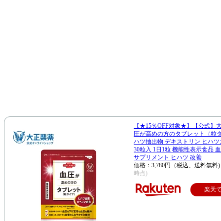
【★15％OFF対象★】【公式】
圧が高めの方のタブレット（粒
ハツ抽出物 デキストリン ヒハツ
30粒入 1日1粒 機能性表示食品 
サプリメント ヒハツ 改善
価格：3,780円（税込、送料無料)
時点)
楽天