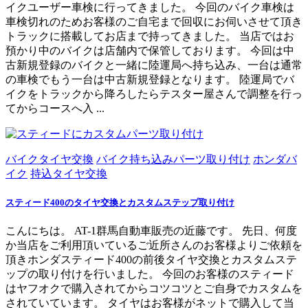
イクユーザー車検に行ってきました。 今回のバイク車検は
車検切れのためお客様のご自宅まで回収にお伺いさせて頂き
トラックに搭載してお店まで持ってきました。 当店ではお
預かり中のバイクは店舗内で保管しております。 今回は中
古新規登録のバイクと一緒に陸運局へ持ち込み、一台は通常
の車検でもう一台は中古新規登録となります。 陸運局でバ
イクをトラックから降ろしたらテスター屋さんで調整を行っ
てからコースへ入 ...
バイクタイヤ交換
バイク持ち込みパーツ取り付け
ホンダバ
イク
持込タイヤ交換
スティード400のタイヤ交換とカスタムステップ取り付け
こんにちは。 AT-1群馬自動車販売の近藤です。 先日、何度
か当店をご利用頂いているご近所さんのお客様よりご依頼を
頂きホンダスティード400の前後タイヤ交換とカスタムステ
ップの取り付けを行いました。 今回のお客様のスティード
はヤフオクで購入されてからコツコツとご自身でカスタムを
されていています。 タイヤはお客様がネットで購入して当